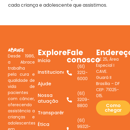
cada criança e adolescente que assistimos.
Explore
Fale
Endereç
Desde 1986,
conosco
QE 25, Área
Início
a Abrace
Especial I
(61)
trabalha
CAVE.
Institucional
3212-
pela cura e
Guará II
6000
qualidade de
Ajude
Brasília – DF
vida de
CEP: 71025-
pacientes
(61)
Nossa
015.
com câncer,
3209-
atuação
oferecendo
Como
8800
chegar
assistência a
Transparência
crianças e
(61)
adolescentes
Ética
99321-
em