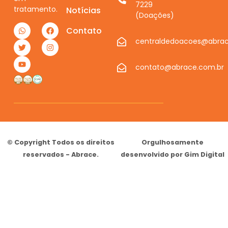
7229
tratamento.
Notícias
(Doações)
Contato
centraldedoacoes@abrac
contato@abrace.com.br
© Copyright Todos os direitos
Orgulhosamente
reservados - Abrace.
desenvolvido por Gim Digital