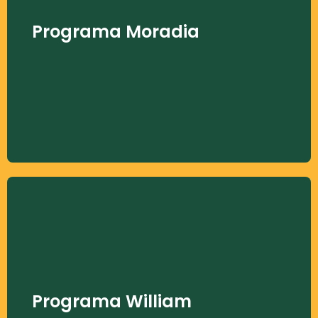
Promove reformas em residências com
condições precárias, saneamento inadequado
Programa Moradia
ou riscos à saúde, oferecendo um ambiente
seguro e saudável que favorece o tratamento e
melhora a qualidade de vida da criança
assistida.
Programa William
Acompanha pacientes fora de possibilidade de
cura terapêutica, garantindo conforto,
Programa William
dignidade e apoio integral à família. O programa