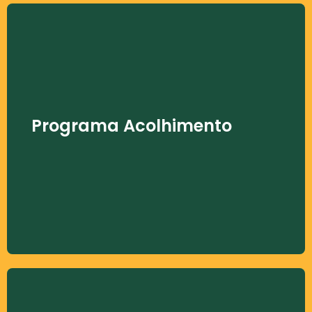
Programa Acolhimento
Após encaminhamento da rede pública de
saúde do DF, o paciente é atendido por nossa
Programa Acolhimento
equipe técnica para análise socioeconômica,
acolhimento da família e identificação das
necessidades psicossociais, além de
orientações sobre o tratamento e a doença.