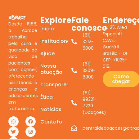
Explore
Fale
Endereç
Desde 1986,
conosco
QE 25, Área
Início
a Abrace
Especial I
(61)
trabalha
CAVE.
Institucional
3212-
pela cura e
Guará II
6000
qualidade de
Ajude
Brasília – DF
vida de
CEP: 71025-
pacientes
(61)
Nossa
015.
com câncer,
3209-
atuação
oferecendo
Como
8800
chegar
assistência a
Transparência
crianças e
(61)
adolescentes
Ética
99321-
em
7229
tratamento.
Notícias
(Doações)
Contato
centraldedoacoes@abrac