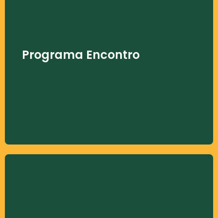
Programa Encontro
Encontros que orientam pacientes e famílias
sobre o diagnóstico e o tratamento,
Programa Encontro
promovendo acolhimento, troca de
experiências e informações que contribuem
para a qualidade de vida e o desenvolvimento
social.
Programa Moradia