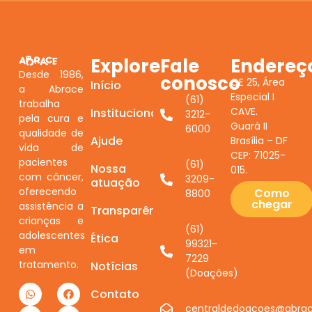
Explore
Fale
Endereç
Desde 1986,
conosco
QE 25, Área
Início
a Abrace
Especial I
(61)
trabalha
CAVE.
Institucional
3212-
pela cura e
Guará II
6000
qualidade de
Ajude
Brasília – DF
vida de
CEP: 71025-
pacientes
(61)
Nossa
015.
com câncer,
3209-
atuação
oferecendo
Como
8800
chegar
assistência a
Transparência
crianças e
(61)
adolescentes
Ética
99321-
em
7229
tratamento.
Notícias
(Doações)
Contato
centraldedoacoes@abrac