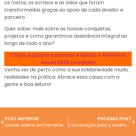
os rostos, os sorrisos e as vidas que foram
transformadas graças ao apoio de cada doador e
parceiro.
Quer saber mais sobre as nossas conquistas,
projetos e como garantimos assistência integral ao
longo de todo o ano?
Clique aqui para acessar e baixar o Relatório
Anual 2025 completo
Venha ver de perto como a sua solidariedade muda
realidades na prática. Abrace essa causa com a
gente e boa leitura!
POST ANTERIOR
PRÓXIMO POST
Sessão solene em homenagem aos 40 anos da Abrace e você é nosso convidado
Convocação para a Assembleia Geral para Aprovação do Balanço 2025